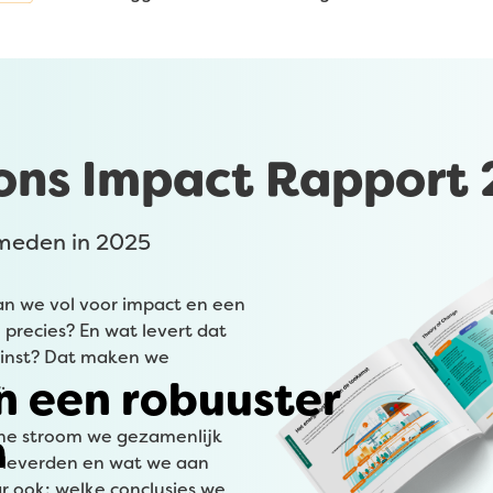
 ons Impact Rapport
meden in 2025
n we vol voor impact en een
precies? En wat levert dat
winst? Dat maken we
n een robuuster
.
m
ene stroom we gezamenlijk
leverden en wat we aan
ar ook: welke conclusies we