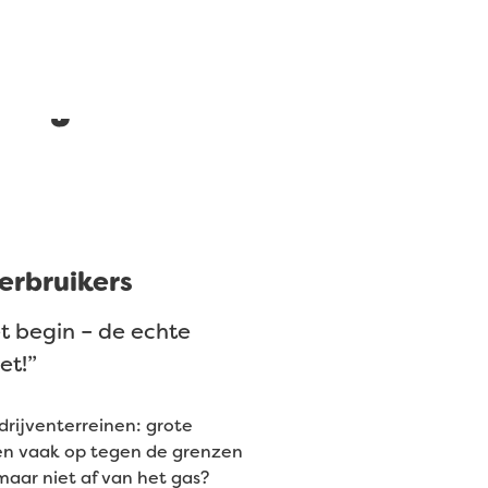
projecten
erbruikers
et begin – de echte
et!”
drijventerreinen: grote
sen vaak op tegen de grenzen
aar niet af van het gas?