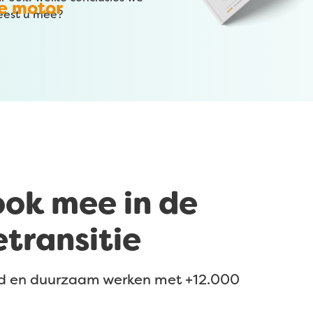
ne motor
Leest u mee?
ook mee in de
etransitie
rd en duurzaam werken met +12.000