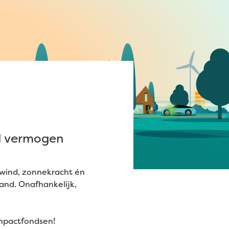
ld vermogen
. wind, zonnekracht én
and. Onafhankelijk,
impactfondsen!