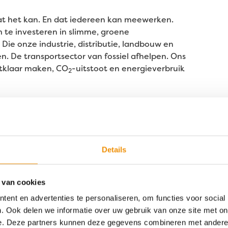
t het kan. En dat iedereen kan meewerken.
te investeren in slimme, groene
Die onze industrie, distributie, landbouw en
. De transportsector van fossiel afhelpen. Ons
tklaar maken, CO
-uitstoot en energieverbruik
2
transitie verder vooruit helpen
. Met gezond
 meedoet, ook financieel.
geld écht duurzaam
Details
59 duizend ton CO
vermeden in 2025
2
 van cookies
ent en advertenties te personaliseren, om functies voor social
esultaat.
Financieel
ja, maar ook: aantoonbaar
. Ook delen we informatie over uw gebruik van onze site met on
e in Nederland en minder CO
-uitstoot. Impact
2
e. Deze partners kunnen deze gegevens combineren met andere i