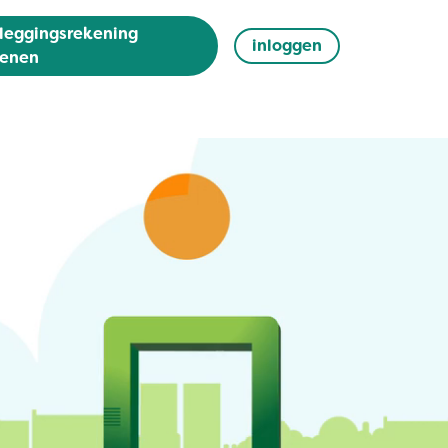
leggingsrekening
inloggen
enen