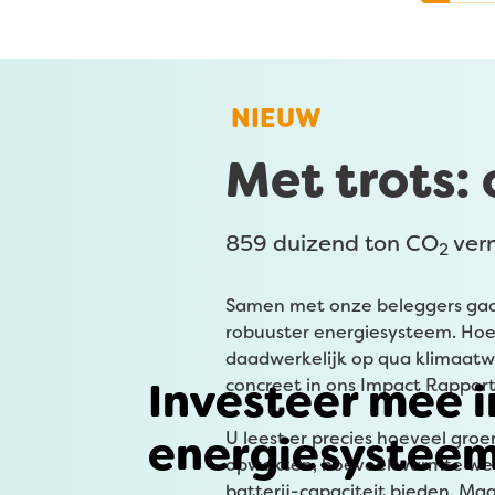
NIEUW
Met trots:
859 duizend ton CO
ver
2
Samen met onze beleggers gaa
robuuster energiesysteem. Hoe 
daadwerkelijk op qua klimaat
Investeer mee i
concreet in ons Impact Rapport
energiesystee
U leest er precies hoeveel gro
opwekten, hoeveel warmte we 
batterij-capaciteit bieden. Ma