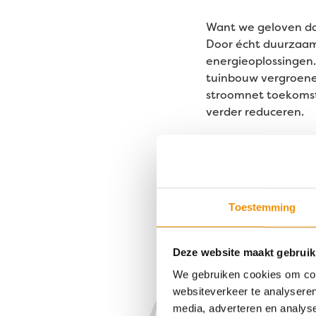
Want we geloven da
Door écht duurzaam 
energieoplossingen. 
tuinbouw vergroenen
stroomnet toekoms
verder reduceren.
Oftewel, de
energie
rendement voor wie
Zo werkt je 
Toestemming
Onze impact: 8
Deze website maakt gebruik
We gebruiken cookies om cont
Samen boeken we r
websiteverkeer te analyseren
meer groene energi
media, adverteren en analys