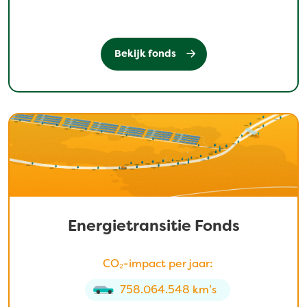
Bekijk fonds
Energietransitie Fonds
CO₂-impact per jaar:
758.064.548 km’s