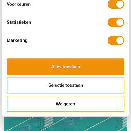
Voorkeuren
Statistieken
Marketing
Alles toestaan
Belwind
Selectie toestaan
Bekijk fonds
Weigeren