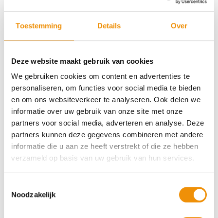
Zeewind Bestaande Parken
Fonds
Toestemming
Details
Over
CO₂-impact per jaar:
1.008.659.652 km’s
Deze website maakt gebruik van cookies
We gebruiken cookies om content en advertenties te
personaliseren, om functies voor social media te bieden
Rendement 2,47%*
en om ons websiteverkeer te analyseren. Ook delen we
Risico 5 op 7
informatie over uw gebruik van onze site met onze
partners voor social media, adverteren en analyse. Deze
partners kunnen deze gegevens combineren met andere
informatie die u aan ze heeft verstrekt of die ze hebben
Wek windenergie op voor honderdduizenden
verzameld op basis van uw gebruik van hun services.
huishoudens.
Rechtstreeks van de Noordzee: de
ruggengraat van ons energieplan voor een
Toestemmingsselectie
fossielvrije energievoorziening. Beleg mee en laat
Noodzakelijk
de wind voor de toekomst werken.