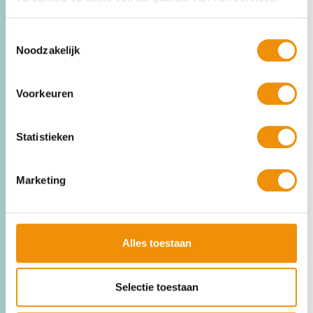
Leap24
Toestemmingsselectie
Noodzakelijk
Bekijk fonds
Voorkeuren
Statistieken
Marketing
Alles toestaan
Zeewind Bestaande Parken
Fonds
Selectie toestaan
CO₂-impact per jaar: