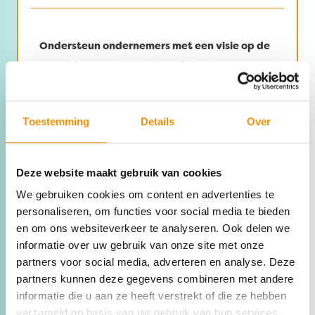
Ondersteun ondernemers met een visie op de
transitie.
Op emissievrije mobiliteit, groene
energielevering, circulariteit en hoe we
duurzamer bouwen. Investeer mee en geef
Toestemming
Details
Over
deze koplopers momentum om échte
verandering te realiseren op grote schaal.
​​
Deze website maakt gebruik van cookies
We gebruiken cookies om content en advertenties te
personaliseren, om functies voor social media te bieden
en om ons websiteverkeer te analyseren. Ook delen we
informatie over uw gebruik van onze site met onze
partners voor social media, adverteren en analyse. Deze
partners kunnen deze gegevens combineren met andere
informatie die u aan ze heeft verstrekt of die ze hebben
verzameld op basis van uw gebruik van hun services.