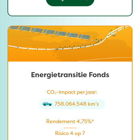
Energietransitie Fonds
CO₂-impact per jaar:
758.064.548 km’s
Rendement 4,75%*
Risico 4 op 7