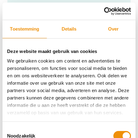
Zonneweide Haghorst
In de gemeente Hilvarenbeek wordt
zonnekracht jaarlijks omgezet in circa 37
Toestemming
Details
Over
miljoen kWh aan duurzame energie. Met
75.800 zonnepanelen en 41,3 MW.
Deze website maakt gebruik van cookies
We gebruiken cookies om content en advertenties te
personaliseren, om functies voor social media te bieden
en om ons websiteverkeer te analyseren. Ook delen we
informatie over uw gebruik van onze site met onze
partners voor social media, adverteren en analyse. Deze
partners kunnen deze gegevens combineren met andere
informatie die u aan ze heeft verstrekt of die ze hebben
verzameld op basis van uw gebruik van hun services.
Wij zijn betrokken bij:
Toestemmingsselectie
Noodzakelijk
Greenchoice