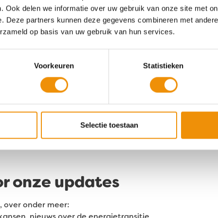
. Ook delen we informatie over uw gebruik van onze site met on
Meewind
e. Deze partners kunnen deze gegevens combineren met andere i
Nieuwe Gracht 13
erzameld op basis van uw gebruik van hun services.
2011 NB, Haarlem
k ons
.
Kij
Voorkeuren
Statistieken
088 633 94 63
ma 09:30 – 17:00
di - do 09:00 - 17:00
vr: 09:00 - 12:30
Selectie toestaan
or onze updates
, over onder meer:
kansen, nieuws over de energietransitie