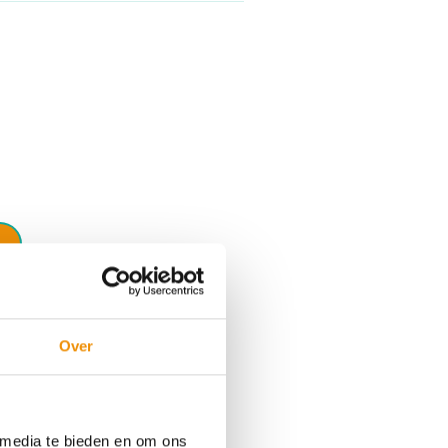
 omhoog en omlaag te gaan naar de gewenste pagina. Touc
Over
Documenten en
 media te bieden en om ons