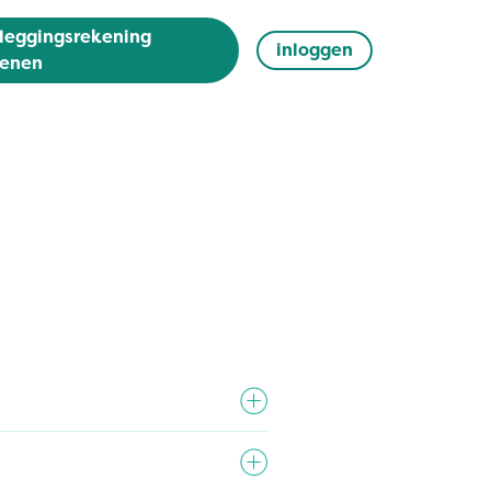
leggingsrekening
inloggen
enen