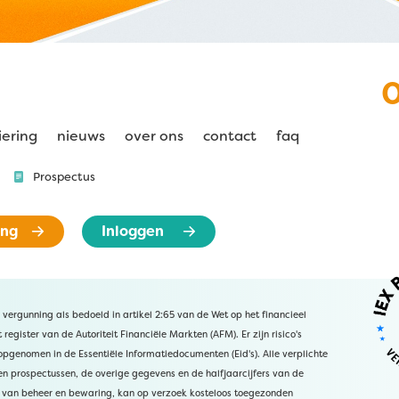
iering
nieuws
over ons
contact
faq
Prospectus
ing
Inloggen
 vergunning als bedoeld in artikel 2:65 van de Wet op het financieel
register van de Autoriteit Financiële Markten (AFM). Er zijn risico's
pgenomen in de Essentiële Informatiedocumenten (Eid's). Alle verplichte
en prospectussen, de overige gegevens en de halfjaarcijfers van de
 van beheer en bewaring, kan op verzoek kosteloos toegezonden