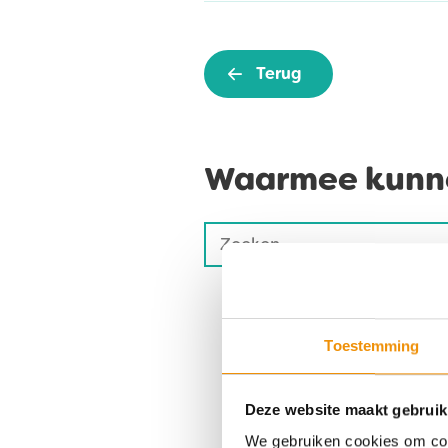
Terug
Waarmee kunne
Zoeken
Als de resultaten voor automa
naar:
Toestemming
Deze website maakt gebruik
Niet gevonden wa
We gebruiken cookies om cont