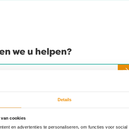
n we u helpen?
tisch aanvullen beschikbaar zijn, gebruik de pijlen om
Details
 van cookies
t u
Adresgegevens
ent en advertenties te personaliseren, om functies voor social