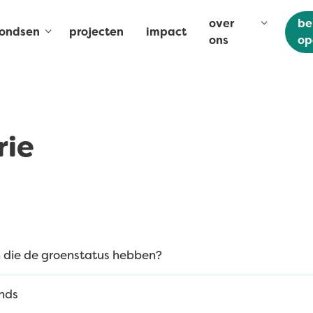
over
be
fondsen
projecten
impact
ons
op
rie
 die de groenstatus hebben?
onds