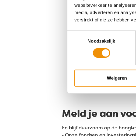
zocht?
websiteverkeer te analyseren
media, adverteren en analys
verstrekt of die ze hebben v
Stuur een e-mail naar
info@meewind.nl
of gebrui
Toestemmingsselectie
online contactformulier
Noodzakelijk
Contactformulier
Weigeren
Meld je aan vo
En blijf duurzaam op de hoogte
• Onze fondsen en investerings