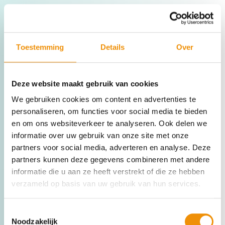
Toestemming
Details
Over
Regionaal Duurzaam
Deze website maakt gebruik van cookies
Fonds
We gebruiken cookies om content en advertenties te
personaliseren, om functies voor social media te bieden
en om ons websiteverkeer te analyseren. Ook delen we
Stap nu in!
informatie over uw gebruik van onze site met onze
partners voor social media, adverteren en analyse. Deze
2,97% rendement*
partners kunnen deze gegevens combineren met andere
informatie die u aan ze heeft verstrekt of die ze hebben
Realiseer concrete, individuele projecten in de regio
verzameld op basis van uw gebruik van hun services.
Van aardwarmte tot energie-opslag. En zonneweides tot
circulariteit.
Toestemmingsselectie
Noodzakelijk