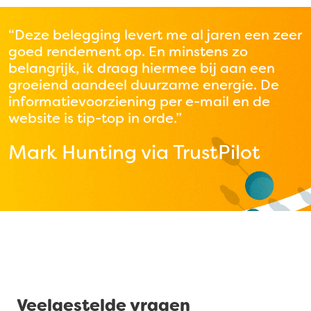
“Deze belegging levert me al jaren een zeer
goed rendement op. En minstens zo
belangrijk, ik draag hiermee bij aan een
groeiend aandeel duurzame energie. De
informatievoorziening per e-mail en de
website is tip-top in orde.”
Mark Hunting via TrustPilot
Veelgestelde vragen