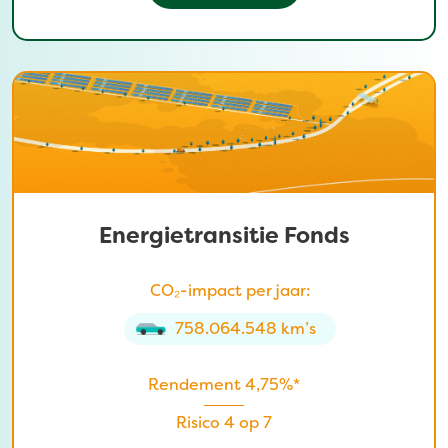
Energietransitie Fonds
CO₂-impact per jaar:
758.064.548 km’s
Rendement 4,75%*
Risico 4 op 7