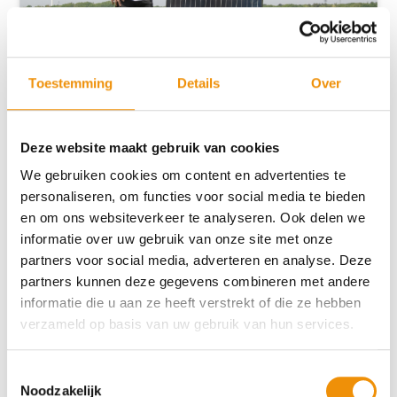
Toestemming
Details
Over
Zonneweide Haghorst: 8.000 huishoudens
Deze website maakt gebruik van cookies
“Na 8 jaar werken rijd ik elke dag met
plezier langs de zonneweide”
We gebruiken cookies om content en advertenties te
personaliseren, om functies voor social media te bieden
en om ons websiteverkeer te analyseren. Ook delen we
Het dak van Thijs van Oirschot lag ongunstig voor
informatie over uw gebruik van onze site met onze
zonnepanelen: maar al dat land rond zijn boerenbedrijf? Hij
partners voor social media, adverteren en analyse. Deze
zag de zonneweide al voor zich.
partners kunnen deze gegevens combineren met andere
informatie die u aan ze heeft verstrekt of die ze hebben
Lees meer →
verzameld op basis van uw gebruik van hun services.
Toestemmingsselectie
Noodzakelijk