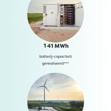
1
41 MWh
batterij-capaciteit
gerealiseerd***