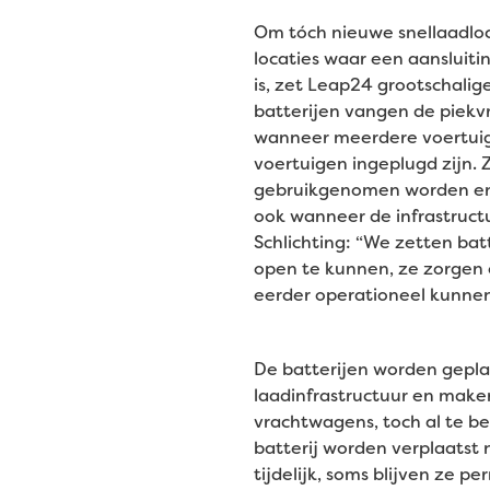
Om tóch nieuwe snellaadlo
locaties waar een aansluit
is, zet Leap24 grootschalige
batterijen vangen de piekv
wanneer meerdere voertuige
voertuigen ingeplugd zijn. Z
gebruikgenomen worden en
ook wanneer de infrastructu
Schlichting: “We zetten batt
open te kunnen, ze zorgen 
eerder operationeel kunne
De batterijen worden geplaa
laadinfrastructuur en maken
vrachtwagens, toch al te b
batterij worden verplaatst 
tijdelijk, soms blijven ze p