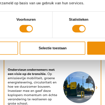
erzameld op basis van uw gebruik van hun services.
Energietransitie Fonds
Voorkeuren
Statistieken
Rendement 4,75%*
CO₂-impact per jaar:
Risico 4 op 7
758.064.548
km’s
Selectie toestaan
Ondersteun ondernemers met
een visie op de transitie.
Op
emissievrije mobiliteit, groene
energielevering, circulariteit en
hoe we duurzamer bouwen.
Investeer mee en geef deze
koplopers momentum om échte
verandering te realiseren op
grote schaal.