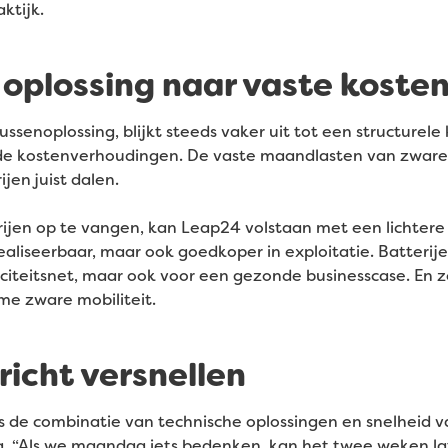
ktijk.
e oplossing naar vaste kost
senoplossing, blijkt steeds vaker uit tot een structurele 
 kostenverhoudingen. De vaste maandlasten van zware n
ijen juist dalen.
ijen op te vangen, kan Leap24 volstaan met een lichtere
 realiseerbaar, maar ook goedkoper in exploitatie. Batteri
iciteitsnet, maar ook voor een gezonde businesscase. En 
e zware mobiliteit.
icht versnellen
s de combinatie van technische oplossingen en snelheid v
ng. “Als we maandag iets bedenken, kan het twee weken late