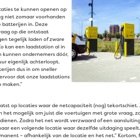
caties te kunnen openen op
ing niet zomaar voorhanden
 batterijen in. Deze
raag op die ontstaat
n tegelijk laden of zware
o kan een laadstation al in
 kunnen ondernemers dóór,
ur eigenlijk achterloopt.
erijen dus in om sneller
ervoor dat onze laadstations
n maken.”
tst op locaties waar de netcapaciteit (nog) tekortschiet
 het mogelijk om juist die voertuigen met grote vraag, zo
edienen. Zodra het net wordt verzwaard of een aansluitin
naar een volgende locatie waar dezelfde uitdaging speelt. 
ermanent – afhankelijk van de locatie en het net.” Kortom, 