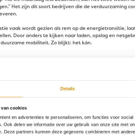
gen.” Het zijn dit soort bedrijven die de verduurzaming co
leveren.
stie vaak wordt gezien als rem op de energietransitie, la
snellen. Door anders te kijken naar laden, opslag en netgeb
or duurzame mobiliteit. Zo blijkt: het kán.
en in duurzame mobiliteit 
onds geef je Leap24 momentum! Het fonds investeert ook 
e speler in de Nederlandse duurzame energiemarkt. Kijk 
Details
 van cookies
ent en advertenties te personaliseren, om functies voor social
. Ook delen we informatie over uw gebruik van onze site met on
e. Deze partners kunnen deze gegevens combineren met andere i