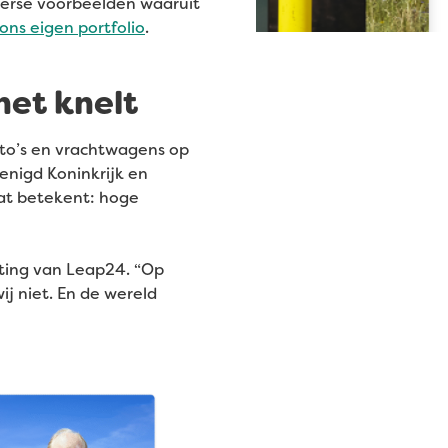
iverse voorbeelden waaruit
ons eigen portfolio
.
het knelt
uto’s en vrachtwagens op
enigd Koninkrijk en
 dat betekent: hoge
hting van Leap24. “Op
j niet. En de wereld