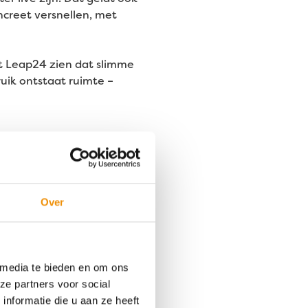
ncreet versnellen, met
at Leap24 zien dat slimme
ruik ontstaat ruimte –
van Leap24?
in Greenchoice: groene
mee:
Over
 media te bieden en om ons
ze partners voor social
nformatie die u aan ze heeft