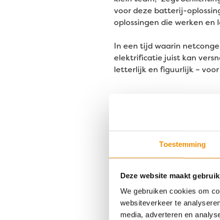
voor deze batterij-oplossin
oplossingen die werken en 
In een tijd waarin netconge
elektrificatie juist kan ver
letterlijk en figuurlijk – vo
Mee-invester
Via ons Energietransitie F
energieleverancier en grot
Toestemming
Deze website maakt gebruik
We gebruiken cookies om cont
websiteverkeer te analyseren
media, adverteren en analys