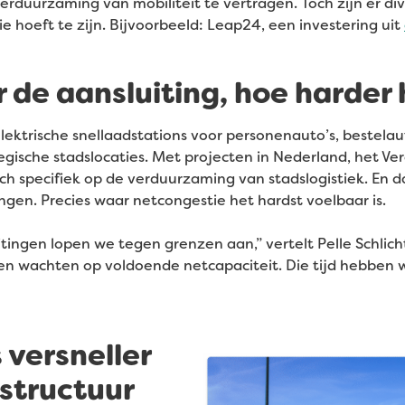
erduurzaming van mobiliteit te vertragen. Toch zijn er d
tie hoeft te zijn. Bijvoorbeeld: Leap24, een investering uit
de aansluiting, hoe harder 
elektrische snellaadstations voor personenauto’s, bestela
egische stadslocaties. Met projecten in Nederland, het Ver
 zich specifiek op de verduurzaming van stadslogistiek. En
gen. Precies waar netcongestie het hardst voelbaar is.
itingen lopen we tegen grenzen aan,” vertelt Pelle Schlic
n wachten op voldoende netcapaciteit. Die tijd hebben wi
 versneller
structuur