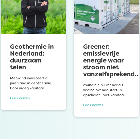
Geothermie in
Greener:
Nederland:
emissievrije
duurzaam
energie waar
telen
stroom niet
vanzelfsprekend…
Meewind investeert al
jarenlang in geothermie.
ewind hielp Greener als
Door vroeg kapitaal…
veelbelovende startup
opschalen. Met kapitaal…
Lees verder
Lees verder