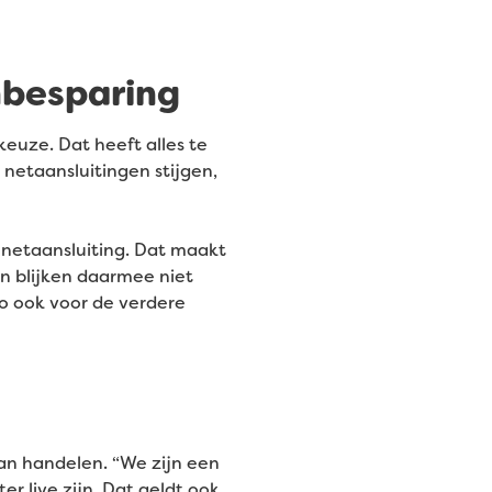
enbesparing
keuze. Dat heeft alles te
etaansluitingen stijgen,
 netaansluiting. Dat maakt
jen blijken daarmee niet
zo ook voor de verdere
an handelen. “We zijn een
r live zijn. Dat geldt ook