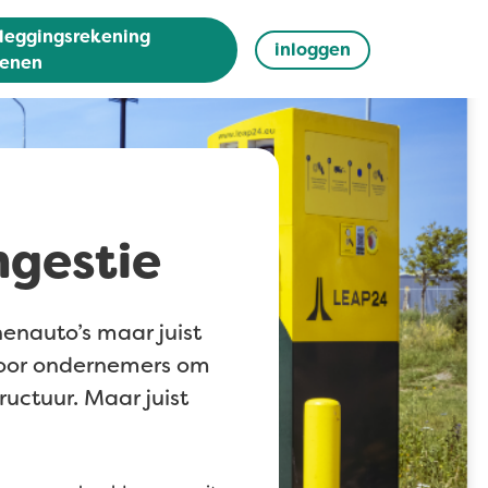
leggingsrekening
inloggen
enen
ngestie
onenauto’s maar juist
voor ondernemers om
uctuur. Maar juist