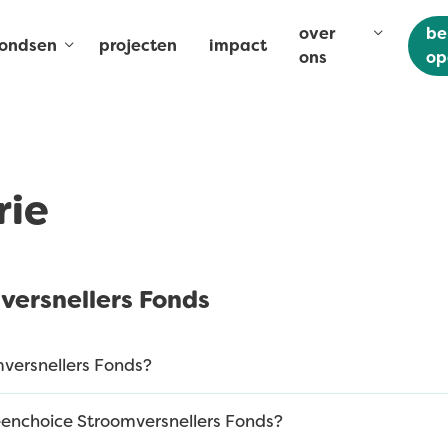
over
be
fondsen
projecten
impact
ons
op
rie
versnellers Fonds
mversnellers Fonds?
eenchoice Stroomversnellers Fonds?