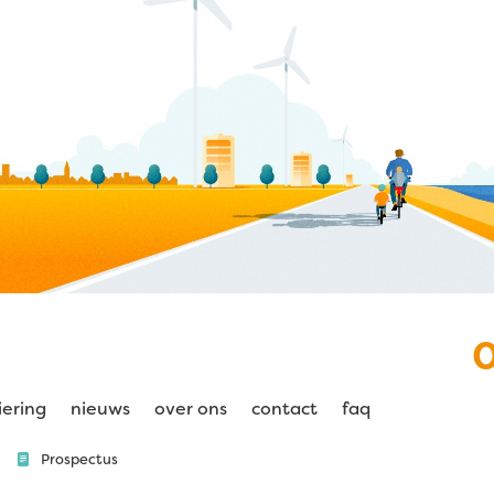
iering
nieuws
over ons
contact
faq
Prospectus