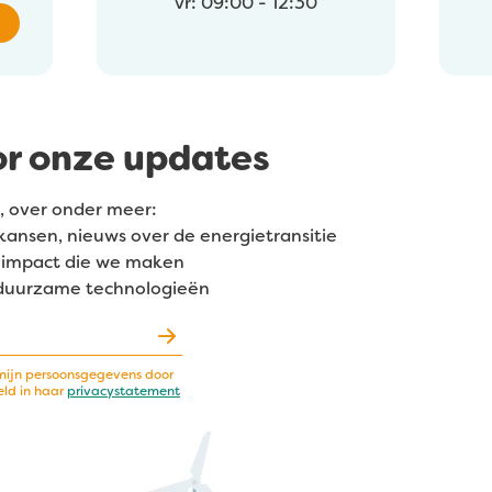
vr: 09:00 - 12:30
or onze updates
, over onder meer:
kansen, nieuws over de energietransitie
de impact die we maken
 duurzame technologieën
mijn persoonsgegevens door
eld in haar
privacystatement