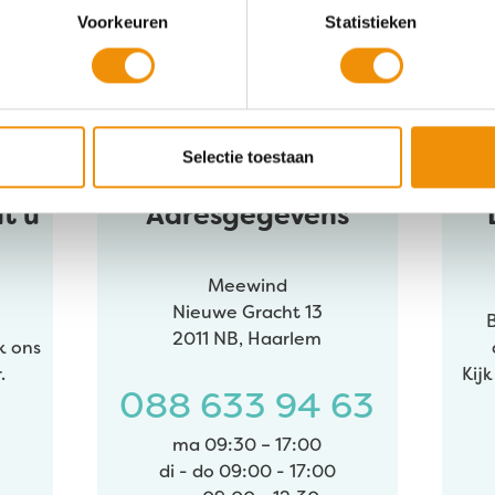
tisch aanvullen beschikbaar zijn, gebruik de pijlen om
Voorkeuren
Statistieken
Selectie toestaan
t u
Adresgegevens
Meewind
Nieuwe Gracht 13
2011 NB, Haarlem
k ons
.
Kij
088 633 94 63
ma 09:30 – 17:00
di - do 09:00 - 17:00