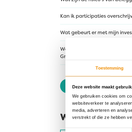
Kan ik participaties overschr
Wat gebeurt er met mijn inves
Word ik automatisch klant van
Greenchoice te zijn?
Toestemming
Terug
Deze website maakt gebruik
We gebruiken cookies om cont
websiteverkeer te analyseren
media, adverteren en analys
Waarmee kunne
verstrekt of die ze hebben v
Toestemmingsselectie