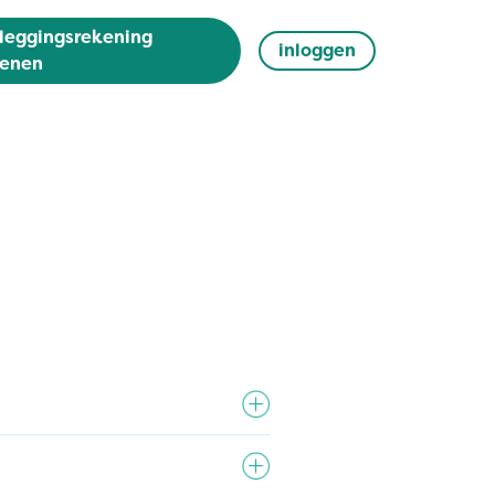
leggingsrekening
inloggen
enen