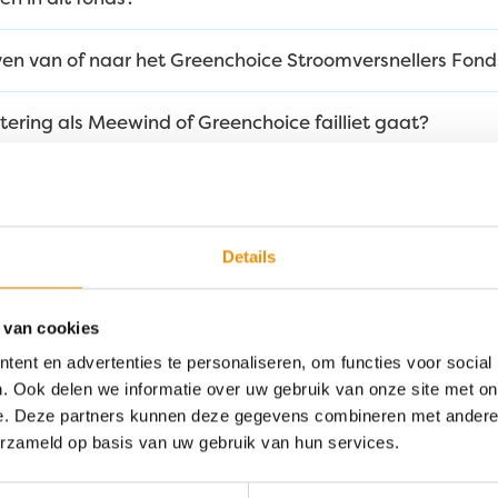
ijven van of naar het Greenchoice Stroomversnellers Fond
tering als Meewind of Greenchoice failliet gaat?
 Greenchoice als ik beleg in het fonds? En kan ik ook b
Details
 van cookies
ent en advertenties te personaliseren, om functies voor social
. Ook delen we informatie over uw gebruik van onze site met on
e. Deze partners kunnen deze gegevens combineren met andere i
n we u helpen?
erzameld op basis van uw gebruik van hun services.