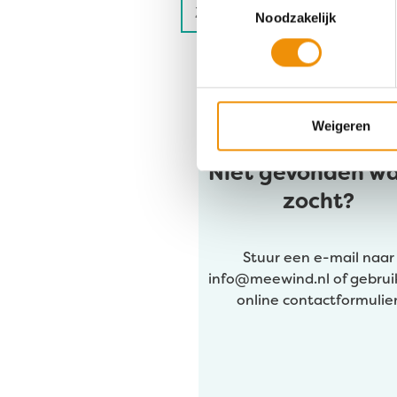
Zoeken
Als de resultaten voor automa
Noodzakelijk
naar:
Weigeren
Niet gevonden wa
zocht?
Stuur een e-mail naar
info@meewind.nl
of gebrui
online contactformulier