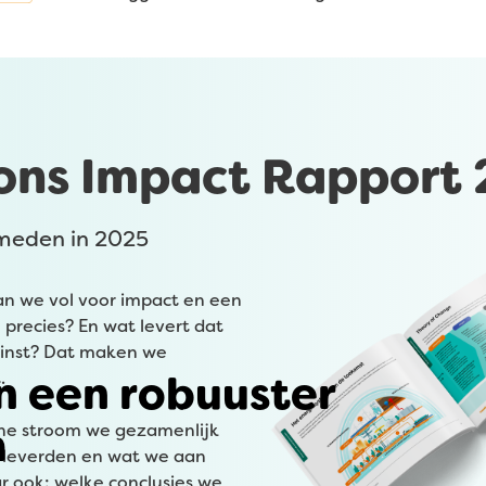
 ons Impact Rapport
meden in 2025
n we vol voor impact en een
precies? En wat levert dat
winst? Dat maken we
n een robuuster
.
m
ene stroom we gezamenlijk
leverden en wat we aan
ar ook: welke conclusies we