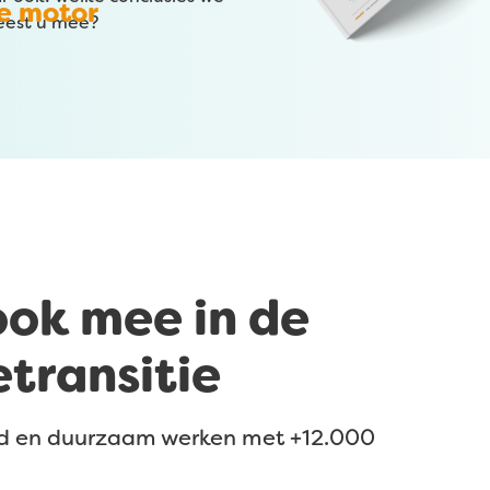
ne motor
Leest u mee?
ook mee in de
etransitie
rd en duurzaam werken met +12.000