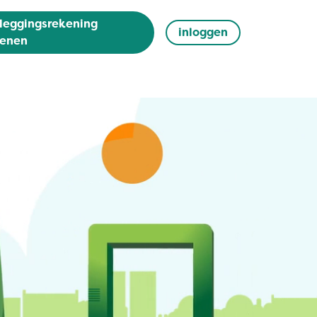
leggingsrekening
inloggen
enen