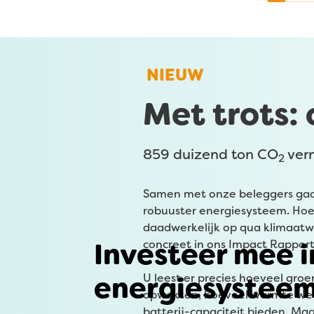
NIEUW
Met trots:
859 duizend ton CO
ver
2
Samen met onze beleggers gaa
robuuster energiesysteem. Hoe 
daadwerkelijk op qua klimaat
Investeer mee i
concreet in ons Impact Rapport
energiesystee
U leest er precies hoeveel gro
opwekten, hoeveel warmte we 
batterij-capaciteit bieden. Ma