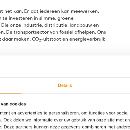
t het kan. En dat iedereen kan meewerken.
te investeren in slimme, groene
Die onze industrie, distributie, landbouw en
. De transportsector van fossiel afhelpen. Ons
tklaar maken, CO
-uitstoot en energieverbruik
2
transitie verder vooruit helpen
. Met gezond
 meedoet, ook financieel.
geld écht duurzaam
Details
59 duizend ton CO
vermeden in 2025
2
 van cookies
ent en advertenties te personaliseren, om functies voor social
esultaat.
Financieel
ja, maar ook: aantoonbaar
. Ook delen we informatie over uw gebruik van onze site met on
e in Nederland en minder CO
-uitstoot. Impact
2
e. Deze partners kunnen deze gegevens combineren met andere i