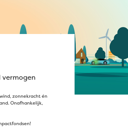
ld vermogen
. wind, zonnekracht én
and. Onafhankelijk,
impactfondsen!