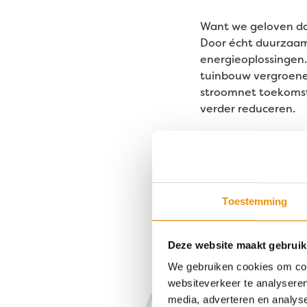
Want we geloven da
Door écht duurzaam 
energieoplossingen. 
tuinbouw vergroenen
stroomnet toekoms
verder reduceren.
Oftewel, de
energie
rendement voor wie
Zo werkt je 
Toestemming
Onze impact: 8
Deze website maakt gebruik
We gebruiken cookies om cont
Samen boeken we r
websiteverkeer te analyseren
meer groene energi
media, adverteren en analys