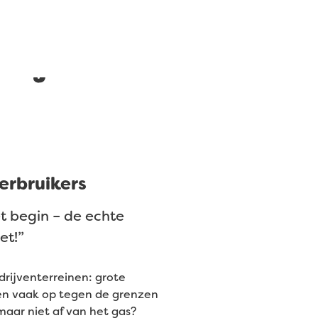
projecten
erbruikers
et begin – de echte
et!”
drijventerreinen: grote
sen vaak op tegen de grenzen
aar niet af van het gas?