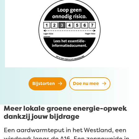
Bijstorten
Doe nu mee
Meer lokale groene energie-opwek
dankzij jouw bijdrage
Een aardwarmteput in het Westland, een
windpark langs de A16. Een zonneweide in