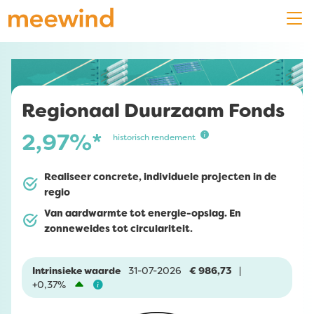
Regionaal Duurzaam Fonds
2,97%*
historisch rendement
Realiseer concrete, individuele projecten in de
regio
Van aardwarmte tot energie-opslag. En
zonneweides tot circulariteit.
Intrinsieke waarde
31-07-2026
€ 986,73
|
+0,37%