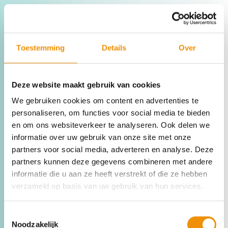
De Koekoekspolder, net boven Kampen, is met 150 ha aan
kassen vol groente en fruit het grootste tuinbouwgebied in
Toestemming
Details
Over
de provincie Overijssel.
Lees meer →
Deze website maakt gebruik van cookies
We gebruiken cookies om content en advertenties te
personaliseren, om functies voor social media te bieden
en om ons websiteverkeer te analyseren. Ook delen we
informatie over uw gebruik van onze site met onze
partners voor social media, adverteren en analyse. Deze
partners kunnen deze gegevens combineren met andere
informatie die u aan ze heeft verstrekt of die ze hebben
verzameld op basis van uw gebruik van hun services.
Toestemmingsselectie
Noodzakelijk