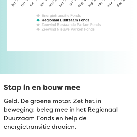
mrt '26
jun '26
sep '26
dec '26
feb '26
mei '26
aug '26
nov '26
apr '26
jan '26
jul '26
okt '26
Energietransitie Fonds
Regionaal Duurzaam Fonds
Zeewind Bestaande Parken Fonds
Zeewind Nieuwe Parken Fonds
End of interactive chart.
Stap in en bouw mee
Geld. De groene motor. Zet het in
beweging: beleg mee in het Regionaal
Duurzaam Fonds en help de
energietransitie draaien.