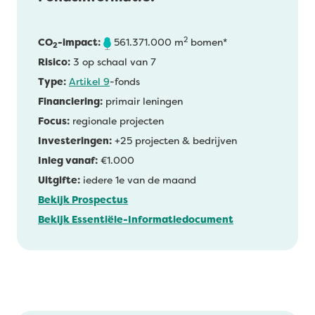
2
CO
-impact:
561.371.000 m
bomen*
2
Risico:
3 op schaal van 7
Type:
Artikel 9
-fonds
Financiering:
primair leningen
Focus:
regionale projecten
Investeringen:
+25 projecten & bedrijven
Inleg vanaf:
€1.000
Uitgifte:
iedere 1e van de maand
Bekijk Prospectus
Bekijk Essentiële-Informatiedocument