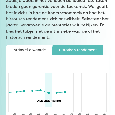
Zoals je weet: in het verleden behaalde resultaten
bieden geen garantie voor de toekomst. Wel geeft
het inzicht in hoe de koers schommelt en hoe het
historisch rendement zich ontwikkelt. Selecteer het
jaartal waarover je de prestaties wilt bekijken. En
kies het tabje met de intrinsieke waarde of het
historisch rendement.
Intrinsieke waarde
Historisch rendement
Chart
Line chart with 4 lines.
The chart has 1 X axis displaying Time. Data ranges 
The chart has 2 Y axes displaying values and values.
Dividenduitkering
Dividenduitkering