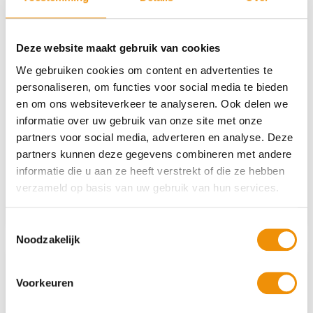
Deze website maakt gebruik van cookies
We gebruiken cookies om content en advertenties te
personaliseren, om functies voor social media te bieden
Zeewind-Fondsen keren ook dit jaar
en om ons websiteverkeer te analyseren. Ook delen we
interim-dividend…
informatie over uw gebruik van onze site met onze
partners voor social media, adverteren en analyse. Deze
Zeewind-Fondsen keren ook dit jaar interim-dividend uit
partners kunnen deze gegevens combineren met andere
aan deelnemers In…
informatie die u aan ze heeft verstrekt of die ze hebben
verzameld op basis van uw gebruik van hun services.
Lees verder
Toestemmingsselectie
Noodzakelijk
Voorkeuren