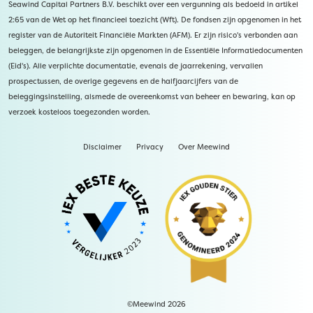
Seawind Capital Partners B.V. beschikt over een vergunning als bedoeld in artikel
2:65 van de Wet op het financieel toezicht (Wft). De fondsen zijn opgenomen in het
register van de Autoriteit Financiële Markten (AFM). Er zijn risico's verbonden aan
beleggen, de belangrijkste zijn opgenomen in de Essentiële Informatiedocumenten
(Eid's). Alle verplichte documentatie, evenals de jaarrekening, vervallen
prospectussen, de overige gegevens en de halfjaarcijfers van de
beleggingsinstelling, alsmede de overeenkomst van beheer en bewaring, kan op
verzoek kosteloos toegezonden worden.
Disclaimer
Privacy
Over Meewind
©Meewind 2026