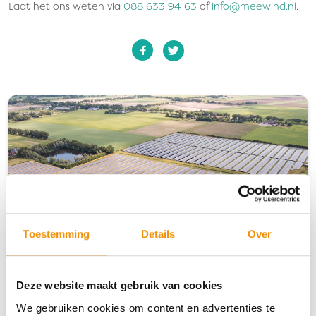
Laat het ons weten via
088 633 94 63
of
info@meewind.nl
.
Toestemming
Details
Over
Nieuw project: €1,5 miljoen voor
batterij…
Deze website maakt gebruik van cookies
Nieuwe investering Regionaal Duurzaam Fonds €1,5
We gebruiken cookies om content en advertenties te