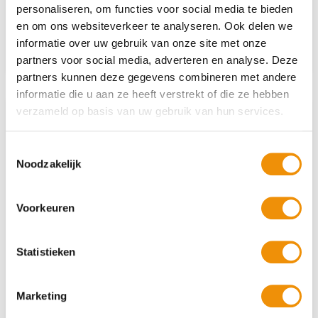
miljoen voor batterij bij…
personaliseren, om functies voor social media te bieden
en om ons websiteverkeer te analyseren. Ook delen we
informatie over uw gebruik van onze site met onze
Lees verder
partners voor social media, adverteren en analyse. Deze
partners kunnen deze gegevens combineren met andere
informatie die u aan ze heeft verstrekt of die ze hebben
verzameld op basis van uw gebruik van hun services.
Toestemmingsselectie
Noodzakelijk
Voorkeuren
Statistieken
De Meewind Dialogen: over
ondernemen in…
Marketing
De Meewind Dialogen: over ondernemen in de