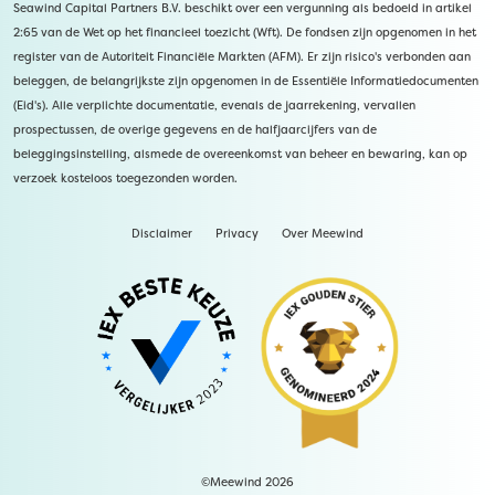
Seawind Capital Partners B.V. beschikt over een vergunning als bedoeld in artikel
2:65 van de Wet op het financieel toezicht (Wft). De fondsen zijn opgenomen in het
register van de Autoriteit Financiële Markten (AFM). Er zijn risico's verbonden aan
beleggen, de belangrijkste zijn opgenomen in de Essentiële Informatiedocumenten
(Eid's). Alle verplichte documentatie, evenals de jaarrekening, vervallen
prospectussen, de overige gegevens en de halfjaarcijfers van de
beleggingsinstelling, alsmede de overeenkomst van beheer en bewaring, kan op
verzoek kosteloos toegezonden worden.
Disclaimer
Privacy
Over Meewind
©Meewind 2026