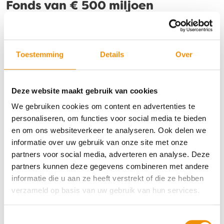
Fonds van € 500 miljoen
We hebben flinke ambities met ons fonds. In het eerste jaar
streven we naar een inleg van € 25 miljoen van particuliere
Toestemming
Details
Over
beleggers. Met een looptijd van 20 jaar kan het fonds
uitgroeien tot maximaal € 500 miljoen.
Deze website maakt gebruik van cookies
Uiteraard gelden hier dezelfde risico’s rond beleggen als
We gebruiken cookies om content en advertenties te
altijd. Chrisbert van Kooten: “Bij iedere investering kun je je
personaliseren, om functies voor social media te bieden
inleg (deels) verliezen. Daar zijn we altijd open over.
en om ons websiteverkeer te analyseren. Ook delen we
Belangrijk dus dat je enkel belegt met geld dat je kunt
informatie over uw gebruik van onze site met onze
missen en je je vooraf goed verdiept in het Prospectus, om
partners voor social media, adverteren en analyse. Deze
vervolgens samen met ons de energietransitie te
partners kunnen deze gegevens combineren met andere
versnellen.”
informatie die u aan ze heeft verstrekt of die ze hebben
verzameld op basis van uw gebruik van hun services.
Mee-investeren?
Bekijk hier het Greenchoice
Toestemmingsselectie