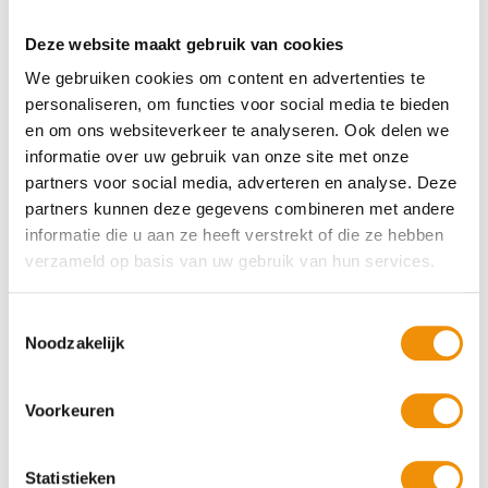
Deze website maakt gebruik van cookies
We gebruiken cookies om content en advertenties te
Wek windenergie op voor
personaliseren, om functies voor social media te bieden
honderdduizenden huishoudens.
en om ons websiteverkeer te analyseren. Ook delen we
Rechtstreeks van de Noordzee: de
informatie over uw gebruik van onze site met onze
ruggengraat van ons energieplan voor
partners voor social media, adverteren en analyse. Deze
een fossielvrije energievoorziening.
partners kunnen deze gegevens combineren met andere
Beleg mee en laat de wind voor de
informatie die u aan ze heeft verstrekt of die ze hebben
verzameld op basis van uw gebruik van hun services.
toekomst werken.
Toestemmingsselectie
Noodzakelijk
Voorkeuren
Statistieken