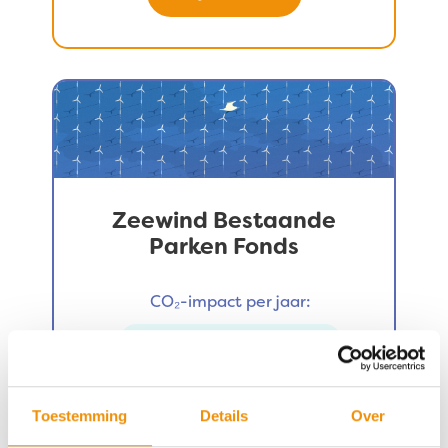
Zeewind Bestaande
Parken Fonds
CO₂-impact per jaar:
1.008.659.652 km’s
Rendement 2,47%*
Toestemming
Details
Over
Risico 5 op 7