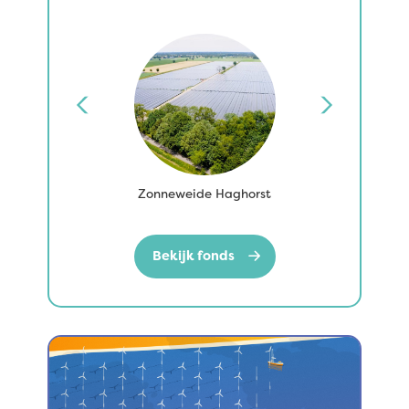
ares
Zonneweide Haghorst
Goede Bu
Bekijk fonds