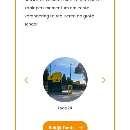
koplopers momentum om échte
verandering te realiseren op grote
schaal.
​​
ated
Leap24
Bekijk fonds