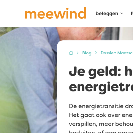
beleggen
Blog
Dossier: Maats
Je geld: 
energietr
De energietransitie d
Het gaat ook over ene
verspillen, meer beho
besluiten, of aan pers