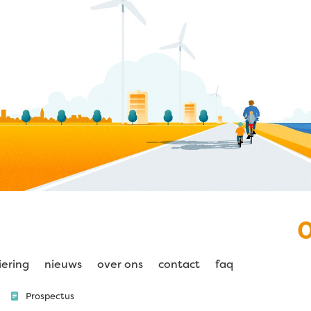
iering
nieuws
over ons
contact
faq
Prospectus