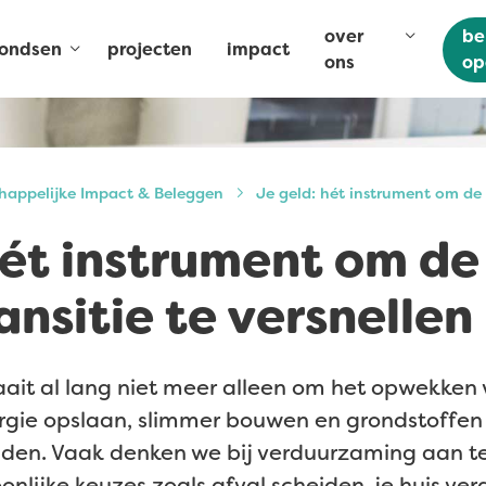
over
be
fondsen
projecten
impact
ons
op
chappelijke Impact & Beleggen
Je geld: hét instrument om de 
hét instrument om de
ansitie te versnellen
raait al lang niet meer alleen om het opwekken
rgie opslaan, slimmer bouwen en grondstoffen
uden. Vaak denken we bij verduurzaming aan te
oonlijke keuzes zoals afval scheiden, je huis v