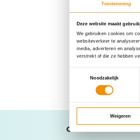
Toestemming
Je geld versn
Deze website maakt gebruik
Of je nu net begint met bele
We gebruiken cookies om cont
energietransitie. Beleggen 
websiteverkeer te analyseren
betekent dat je vermogen n
media, adverteren en analys
toekomstbestendige samenle
verstrekt of die ze hebben v
geld komt de transitie niet
Toestemmingsselectie
Noodzakelijk
1
Nordea becijferde dit met
Weigeren
Gerelateerde artik