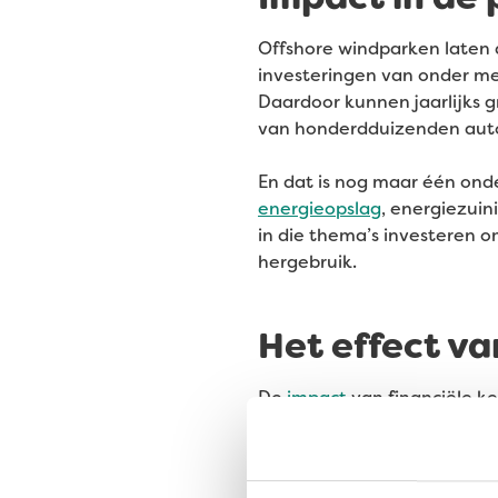
Offshore windparken laten d
investeringen van onder m
Daardoor kunnen jaarlijks 
van honderdduizenden auto
En dat is nog maar één onde
energieopslag
, energiezuin
in die thema’s investeren 
hergebruik.
Het effect va
De
impact
van financiële ke
grotendeels uit waterkracht
op dan in een land dat nog s
groter.