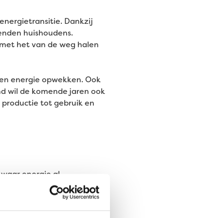
energietransitie. Dankzij
enden huishoudens.
 met het van de weg halen
leen energie opwekken. Ook
ind wil de komende jaren ook
 productie tot gebruik en
 waar energie al
jvoorbeeld een ander effect
 op CO
-reductie nog veel
2