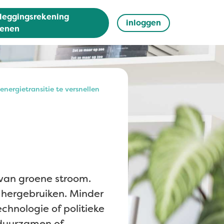
leggingsrekening
inloggen
enen
energietransitie te versnellen
 van groene stroom.
 hergebruiken. Minder
chnologie of politieke
erduurzamen of