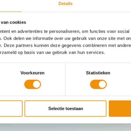
Details
elt de energietransitie
 van cookies
ggen of al een brede portefeuille hebt: je kunt je geld inz
ent en advertenties te personaliseren, om functies voor social
in
fondsen
die duurzaamheid vooropstellen, zoals de
Arti
. Ook delen we informatie over uw gebruik van onze site met on
iet alleen kan groeien, maar dat je ook concreet bijdraa
e. Deze partners kunnen deze gegevens combineren met andere i
ving. Technologie, beleid en gedragsverandering zijn a
erzameld op basis van uw gebruik van hun services.
 op stoom.
Voorkeuren
Statistieken
 het doel om stof tot nadenken te geven.
Meer lees je hier
Selectie toestaan
elen