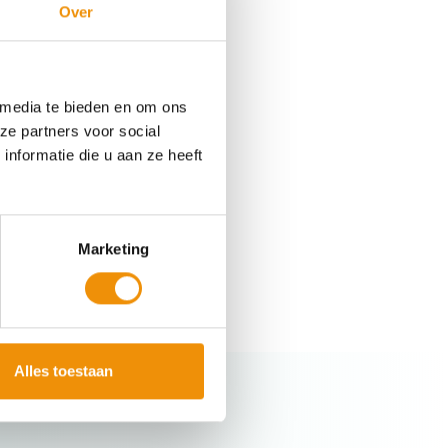
Over
etten als versneller van de
 media te bieden en om ons
kel 9-fondsen
van Meewind,
ze partners voor social
gt aan een schonere,
nformatie die u aan ze heeft
llemaal nodig, maar zonder
Marketing
.
Alles toestaan