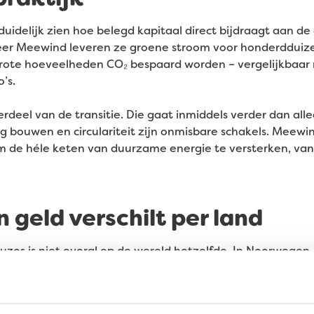
uidelijk zien hoe belegd kapitaal direct bijdraagt aan de 
eer Meewind leveren ze groene stroom voor honderdduiz
grote hoeveelheden CO₂ bespaard worden – vergelijkbaar
’s.
rdeel van de transitie. Die gaat inmiddels verder dan al
ig bouwen en circulariteit zijn onmisbare schakels. Meew
om de héle keten van duurzame energie te versterken, van
n geld verschilt per land
uzes is niet overal op de wereld hetzelfde. In Noorwegen,
 komt, levert een investering in hernieuwbare energie bi
terk afhankelijk is van kolencentrales. Daar is het effect