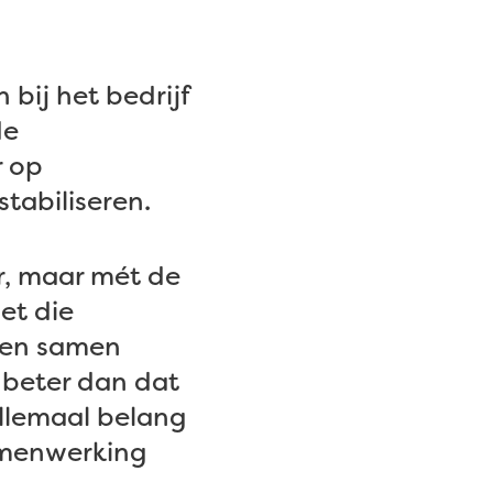
 bij het bedrijf
de
r op
tabiliseren.
r, maar mét de
et die
agen samen
 beter dan dat
llemaal belang
amenwerking