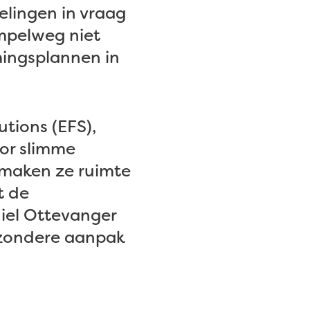
elingen in vraag
mpelweg niet
mingsplannen in
utions (EFS),
oor slimme
 maken ze ruimte
t de
iel Ottevanger
jzondere aanpak