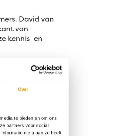
mers. David van
kant van
ze kennis en
en batterij. Dat
Over
laats daarvan
iting van het
t die er al is.
 media te bieden en om ons
rtelt David. “De
ze partners voor social
capaciteit
nformatie die u aan ze heeft