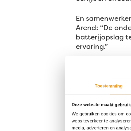
En samenwerken 
Arend: “De onde
batterijopslag 
ervaring.”
Onderdeel v
AQ Storage legt
Toestemming
zou extra capacit
wordt de batter
Deze website maakt gebruik
bedrijf. ​​“Onze 
We gebruiken cookies om cont
Dat is efficiënte
websiteverkeer te analyseren
batterij ontlast
media, adverteren en analys