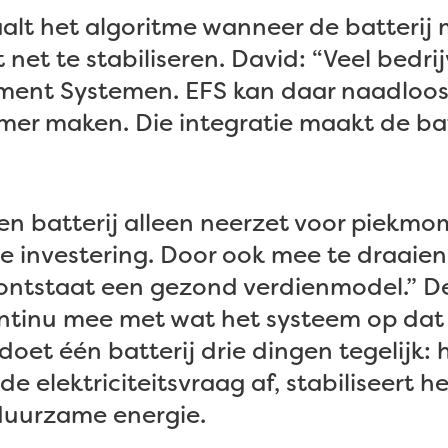
alt het algoritme wanneer de batterij
net te stabiliseren. David: “Veel bedri
ent Systemen. EFS kan daar naadloos 
mmer maken. Die integratie maakt de bat
 een batterij alleen neerzet voor piekm
e investering. Door ook mee te draaien
ntstaat een gezond verdienmodel.” De
ntinu mee met wat het systeem op da
oet één batterij drie dingen tegelijk: h
de elektriciteitsvraag af, stabiliseert h
duurzame energie.