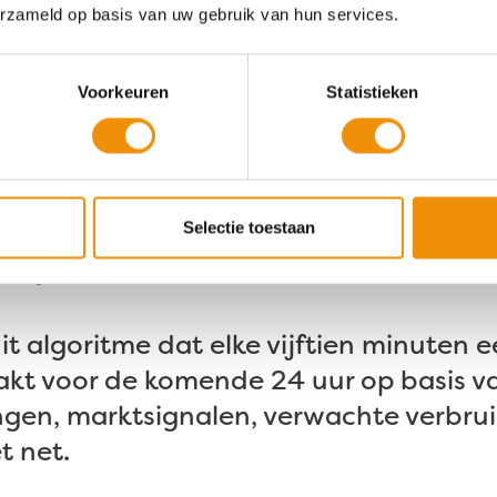
erzameld op basis van uw gebruik van hun services.
 hun verduurzamingsplannen doorzette
n op de uitbreiding van het elektricit
Voorkeuren
Statistieken
 die alles mogelijk maakt
atterij die hiervoor nodig is, is indruk
zit aan de achterkant: in de intelligent
Selectie toestaan
erij moet laden of ontladen.
it algoritme dat elke vijftien minuten 
akt voor de komende 24 uur op basis v
ngen, marktsignalen, verwachte verbrui
t net.