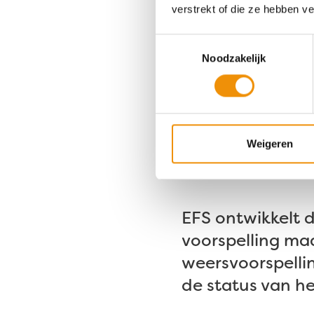
verstrekt of die ze hebben v
kunnen nu toch
ze moeten wachte
Toestemmingsselectie
Noodzakelijk
De techniek
De industriële b
échte innovatie 
Weigeren
wanneer de batt
EFS ontwikkelt d
voorspelling ma
weersvoorspelli
de status van he