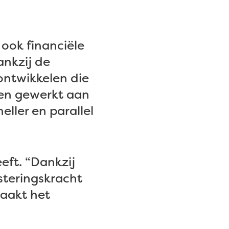
ook financiële
ankzij de
ontwikkelen die
ien gewerkt aan
ller en parallel
eft. “Dankzij
steringskracht
maakt het