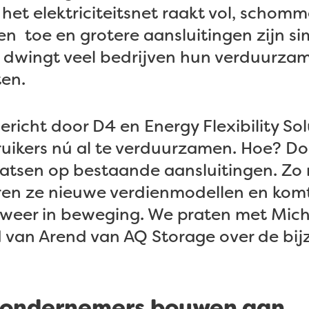
 het elektriciteitsnet raakt vol, schomm
 toe en grotere aansluitingen zijn si
t dwingt veel bedrijven hun verduurza
ten.
richt door D4 en Energy Flexibility Sol
ruikers nú al te verduurzamen. Hoe? D
laatsen op bestaande aansluitingen. Zo
ëren ze nieuwe verdienmodellen en kom
e weer in beweging. We praten met Mich
 van Arend van AQ Storage over de bi
ondernemers bouwen aan