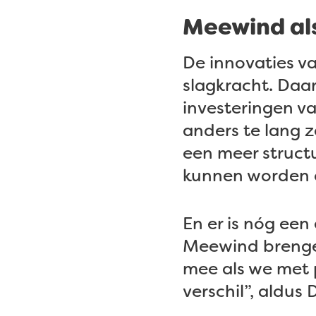
Meewind als
De innovaties v
slagkracht. Daar
investeringen v
anders te lang 
een meer structu
kunnen worden 
En er is nóg een
Meewind brengen
mee als we met 
verschil”, aldus 