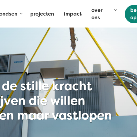
over
be
fondsen
projecten
impact
ons
op
de stille kracht
jven die willen
en maar vastlopen