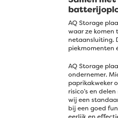
batterijopl
AQ Storage plaat
waar ze komen t
netaansluiting.
piekmomenten én 
AQ Storage plaa
ondernemer. Mic
paprikakweker of
risico’s en dele
wij een standaa
bij een goed fu
eerlijk en effecti