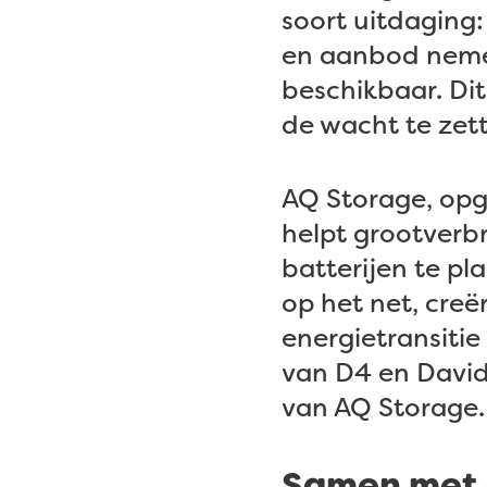
soort uitdaging:
en aanbod nemen
beschikbaar. Di
de wacht te zet
AQ Storage, opge
helpt grootverb
batterijen te p
op het net, cre
energietransiti
van D4 en David
van AQ Storage.
Samen met 