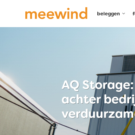
beleggen
AQ Storage: 
achter bedri
verduurzam