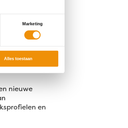
n, zonder dat
eitsnet.”
Marketing
wekkend maar de
ie die bepaalt
Alles toestaan
een nieuwe
an
ksprofielen en