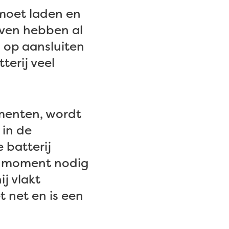
 moet laden en
jven hebben al
op aansluiten
terij veel
omenten, wordt
 in de
 batterij
t moment nodig
ij vlakt
et net en is een