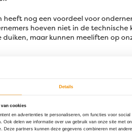
heeft nog een voordeel voor onderne
rnemers hoeven niet in de technische 
te duiken, maar kunnen meeliften op on
an de oplossing
 geen nieuwe netaansluiting aan voor e
Details
eit vragen en die is er juist niet. In p
ij aangesloten op de bestaande aanslu
 van cookies
batterijen maken gebruik van de capacitei
ent en advertenties te personaliseren, om functies voor social
r, sneller en beter voor het systeem”, ve
. Ook delen we informatie over uw gebruik van onze site met on
 het net. Bedrijven die vastlopen op net
e. Deze partners kunnen deze gegevens combineren met andere i