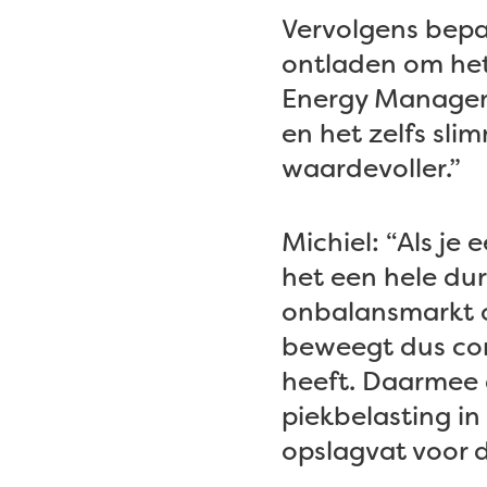
Vervolgens bepa
ontladen om het 
Energy Managem
en het zelfs sli
waardevoller.”
Michiel: “Als je
het een hele dur
onbalansmarkt o
beweegt dus co
heeft. Daarmee d
piekbelasting in 
opslagvat voor 