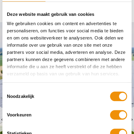
Zie ook:
Deze website maakt gebruik van cookies
We gebruiken cookies om content en advertenties te
personaliseren, om functies voor social media te bieden
en om ons websiteverkeer te analyseren. Ook delen we
informatie over uw gebruik van onze site met onze
partners voor social media, adverteren en analyse. Deze
partners kunnen deze gegevens combineren met andere
informatie die u aan ze heeft verstrekt of die ze hebben
verzameld op basis van uw gebruik van hun services.
Projecten
Toestemmingsselectie
Zonneweide Haghorst
Noodzakelijk
Regionaal Duurzaam Fonds investeert in
Voorkeuren
Zonneweide Haghorst in de gemeente
Hilvarenbeek. De kracht van de zon, een
onuitputtelijke bron van energie, wordt hier
Statistieken