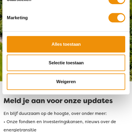
jaarlijks omgezet in circa 37 miljoen kWh aan
duurzame energie.
Marketing
Meer info
Alles toestaan
Selectie toestaan
Weigeren
•
•
Meld je aan voor onze updates
•
•
En blijf duurzaam op de hoogte, over onder meer:
•
• Onze fondsen en investeringskansen, nieuws over de
•
energietransitie