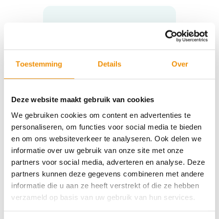
Niet gevonden wat u zocht?
Stuur een e-mail naar
Toestemming
Details
Over
info@meewind.nl
of gebruik ons
online contactformulier.
Deze website maakt gebruik van cookies
We gebruiken cookies om content en advertenties te
Contactformulier
personaliseren, om functies voor social media te bieden
en om ons websiteverkeer te analyseren. Ook delen we
informatie over uw gebruik van onze site met onze
partners voor social media, adverteren en analyse. Deze
Adresgegevens
partners kunnen deze gegevens combineren met andere
informatie die u aan ze heeft verstrekt of die ze hebben
verzameld op basis van uw gebruik van hun services.
Meewind
Nieuwe Gracht 13