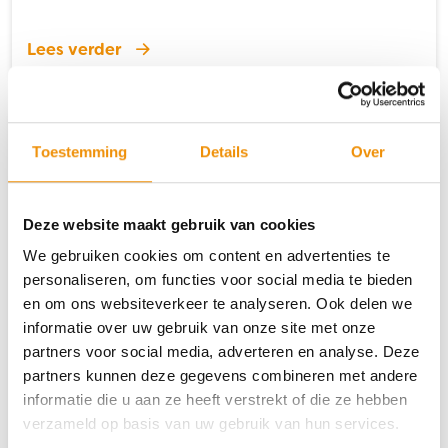
Lees verder
Toestemming
Details
Over
Deze website maakt gebruik van cookies
We gebruiken cookies om content en advertenties te
personaliseren, om functies voor social media te bieden
en om ons websiteverkeer te analyseren. Ook delen we
informatie over uw gebruik van onze site met onze
Prestatie windpark van Meewind boven
partners voor social media, adverteren en analyse. Deze
prognose
partners kunnen deze gegevens combineren met andere
informatie die u aan ze heeft verstrekt of die ze hebben
Windenergie op zee wordt steeds belangrijker. Het aantal
verzameld op basis van uw gebruik van hun services.
offshore windparken…