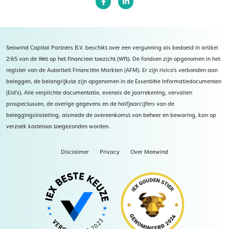
Seawind Capital Partners B.V. beschikt over een vergunning als bedoeld in artikel
2:65 van de Wet op het financieel toezicht (Wft). De fondsen zijn opgenomen in het
register van de Autoriteit Financiële Markten (AFM). Er zijn risico's verbonden aan
beleggen, de belangrijkste zijn opgenomen in de Essentiële Informatiedocumenten
(Eid's). Alle verplichte documentatie, evenals de jaarrekening, vervallen
prospectussen, de overige gegevens en de halfjaarcijfers van de
beleggingsinstelling, alsmede de overeenkomst van beheer en bewaring, kan op
verzoek kosteloos toegezonden worden.
Disclaimer
Privacy
Over Meewind