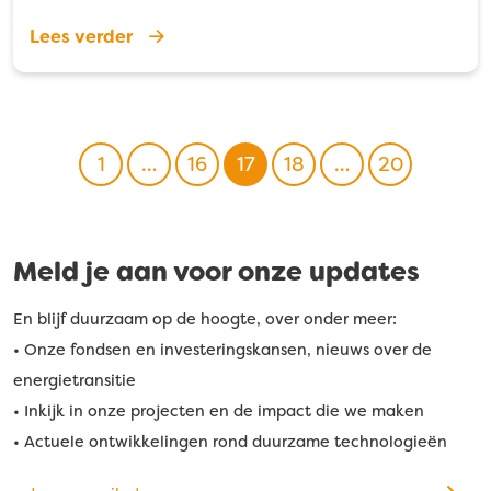
Lees verder
Berichten
paginering
1
…
16
17
18
…
20
Meld je aan voor onze updates
En blijf duurzaam op de hoogte, over onder meer:
• Onze fondsen en investeringskansen, nieuws over de
energietransitie
• Inkijk in onze projecten en de impact die we maken
• Actuele ontwikkelingen rond duurzame technologieën