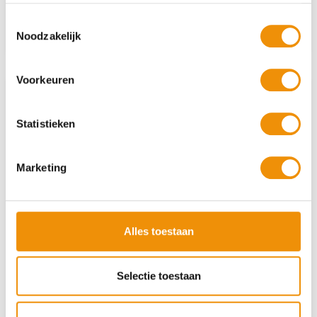
Toestemmingsselectie
Lees verder
Noodzakelijk
Voorkeuren
Statistieken
Marketing
Alles toestaan
Racoon voor Meewind
Bekijk de video van Racoon over de samenwerking met
Selectie toestaan
Meewind.…